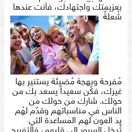
بعزيمتك
واجتهادك، فأنت عندها
شُعلةٌ
مُفرحة وبهجة مُضيئة يستنير بها
غيرك، فكُن سعيداً يسعد بكَ من
حولك. شارك من حولك من
الناس في مناسباتهم وقدّم لهُم
يدَ العون لهم المساعدة التي
تُدخل السرور إلى قلبهِم، فالتفريج