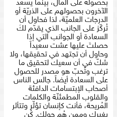
بحصوله على المال، بينما يسعد
الآخرون بحصولهم على الذريّة أو
الدرجات العلميّة، لذا فحاول أن
تُركّز على الجانب الذي يقدّم لكَ
السعادة أو الجوانب التي إذا
حصلتَ عليها عشت سعيداً
وحاول أن تجتهد في تحقيقها، ولا
شكّ في أن سعيك لتحقيق ما
ترغب وتُحبّ هو مصدر للحصول
على السعادة أيضاً. جالس الناس
أصحاب الإبتسامات الدافئة
والقلوب المطمئنّة والكلمات
المُريحة، فأنت كإنسان تؤثّر وتتأثر
بغيرك وممن هُم حولك. كُن