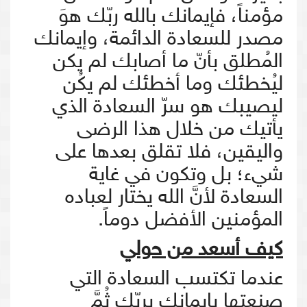
مؤمناً، فإيمانك بالله ربّك هوَ
مصدر للسعادة الدائمة، وإيمانك
المُطلق بأنّ ما أصابك لم يكن
ليُخطئك وما أخطئك لم يكُن
ليصيبك هو سرّ السعادة الذي
يأتيك من خلال هذا الرضى
واليقين، فلا تقلق بعدها على
شيء؛ بل وتكون في غاية
السعادة لأنَّ الله يختار لعباده
المؤمنين الأفضل دوماً.
كيف أسعد من حولي
عندما تكتسب السعادة التي
صنعتها بإيمانك بربّك ثُمَّ