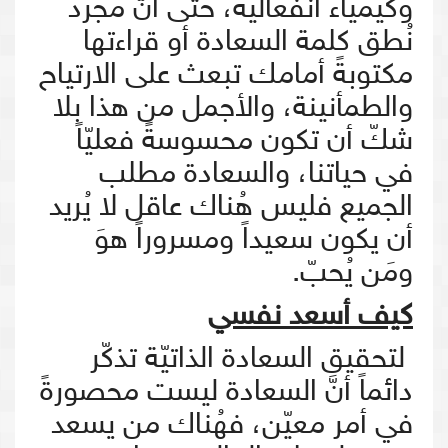
وكيمياء انفعاليّة، حتّى أنّ مجرّد
نُطق كلمة السعادة أو قراءتها
مكتوبةً أمامك تبعث على الارتياح
والطمأنينة، والأجمل من هذا بلا
شكّ أن تكون محسوسةً فعليّاً
في حياتنا، والسعادة مطلب
الجميع فليس هُناك عاقل لا يُريد
أن يكون سعيداً ومسروراً هوَ
ومَن يُحبّ.
كيف أسعد نفسي
لتحقيق السعادة الذاتيّة تذكّر
دائماً أنَّ السعادة ليست محصورةً
في أمر معيّن، فهُناك من يسعد