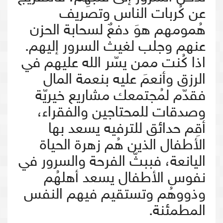
عن كُربات الناس وتصريف
هُمومهم هوَ دفعٌ لسحابة الحزن
عنهم وجلب لغيث السرور إليهم.
اذا كُنت ممن يسّر الله عليهم في
الرزق وأنعمَ عليه بنعمة المال
فقدّم لمُجتمعك مشاريع خيريّة
وصدقات للمحتاجين والفقراء،
أقِم حدائق للترفيه يسعد بها
الأطفال الذين هُم زهرة الحياة
اليانعة، فببثّ الفرحة والسرور في
نفوس الأطفال يسعد أهلهُم
وذووهُم وتستقيم فيهم النفس
المطمئنة.