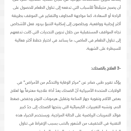
أن يصبح متيقّظاً للأسباب التي تدفعه إلى تناول الطعام للحصول على
الراحة أو السعادة، كما مواجهة المخاوف والتفكير في الموقف بطريقة
أكثر إيجابية وواقعية. ويخلصون إلى إمكانية التنبؤ بردود فعل الأشخاص
تجاه المواقف المستقبلية من خلال تدوين التحديات التي كانت تدفعهم
إلى تناول الطعام في الماضي، ما يساعد في اختيار خطط أكثر فعالية
للسيطرة على الشهية.
-3
العلاج بالضحك
:
يؤكّد تقرير طبي صادر عن “مركز الوقاية والتحكّم من الأمراض” في
الولايات المتحدة الأميركية أنّ الضحك يعدّ أداة علاجية معترفاً بها لعلاج
بعض الآلام وتقوية جهاز المناعة وتقليل هرمونات التوتر وخفض ضغط
الدم. وتشبه التغييرات الكيميائية التي ينتجها الضحك إلى حدّ كبير
فوائد التمرينات الرياضية على الحالة المزاجية. ويستخدم الخبراء هذه
التقنية في التخفيف من الشعور بالذنب بسبب الإفراط في تناول