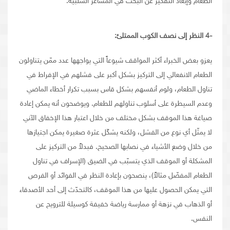
الطعام وإبعاد التفكير عن البحث في المشاعر السلبية.
-4
النظر إلى نصف الكوب الممتلئ
:
يعزو بعض الخبراء أكثر المواقف شيوعاً التي يواجهها عدد ممّن يتناولون
الطعام الانفعالي إلى التركيز بشكل أكبر على فشلهم في الإفراط في
تناول الطعام، ولوم أنفسهم بشكل قاس بسبب تكرار أخطاء الماضي
وعدم السيطرة على أسلوب تناولهم للطعام. ويوضحون أنه يمكن إعادة
صياغة هذا الموقف بشكل مختلف من خلال اعتبار هذا الإخفاق الآني
لا يمثّل أي نوع من الفشل، ولكنه يشكّل عثرة صغيرة يمكن اجتيازها
من خلال وضع الأشياء في نصابها الصحيح. فبدلاً من التركيز على
المشكلة أو الموقف الذي يتسبّب في الضيق (الإسراف في تناول
الطعام المفضّل مثالاً)، ينصحون بإعادة النظر في الفوائد أو الفرص
التي يمكن الحصول عليها من هذا الموقف، كالتحدّث إلى أحد الأصدقاء
أو الذهاب في نزهة أو ممارسة رياضة خفيفة كوسيلة للترويح عن
النفس.