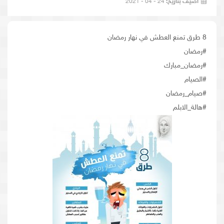
أضيف بتاريخ:
24 - 04 - 2021
8 طرق تمنع العطش في نهار رمضان
#رمضان
#رمضان_مبارك
#الصيام
#صيام_رمضان
#هالة_الابلم