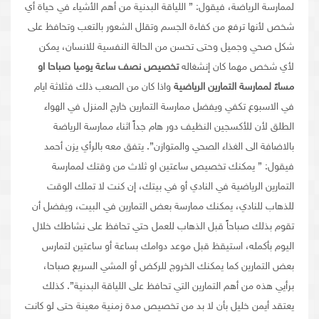
لممارسة الرياضة، فيقول: ” اللياقة البدنية من أهم الأشياء في حياة أي
شخص لأنها ترفع من كفاءة الجسم وتقلل الشعور بالتعب وتحافظ على
شكل صحي وجميل وحتى تحسن من الحالة النفسية للانسان، يمكن
لأي شخص مهما كان إنشغاله
تخصيص نصف ساعة يوميا صباحا او
مساءً لممارسة التمارين الرياضية
واذا كان من الصعب ذلك فثلاثة ايام
في الاسبوع تكفي ويفضل ممارسة التمارين خارج المنزل في الهواء
الطلق لأن للأكسجين النظيف دور هام جداً اثناء ممارسة الرياضة
بالاضافة الى الغذاء الصحي والمتوازن”. يتفق معه بالرأي يزن أحمد
فيقول: ” يمكنك تخصيص ساعتين او ثلاث من وقتك لممارسة
التمارين الرياضية في النادي أو في بيتك، إن كنت لا تملك الوقت
للذهاب للنادي، يمكنك ممارسة بعض التمارين في البيت، ويفضل أن
تقوم بذلك صباحاً قبل الذهاب للعمل حتي تحافظ على نشاطك خلال
اليوم بأكمله، استيقظ قبل موعد دوامك بساعة أو ساعتين لتمارس
بعض التمارين كما يمكنك الخروج للركض أو المشي السريع صباحا،
برأيي هذه من أهم التمارين التي تحافظ على اللياقة البدنية”. كذلك
يعتقد أيمن خليل بأن لا بد من تخصيص مدة زمنية معينة حتى لو كانت