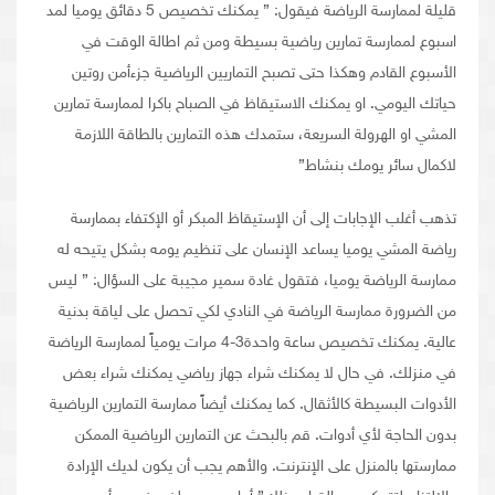
قليلة لممارسة الرياضة فيقول: ” يمكنك تخصيص 5 دقائق يوميا لمد
اسبوع لممارسة تمارين رياضية بسيطة ومن ثم اطالة الوقت في
الأسبوع القادم وهكذا حتى تصبح التماريين الرياضية جزءأمن روتين
حياتك اليومي. او يمكنك الاستيقاظ في الصباح باكرا لممارسة تمارين
المشي او الهرولة السريعة، ستمدك هذه التمارين بالطاقة اللازمة
لاكمال سائر يومك بنشاط”
تذهب أغلب الإجابات إلى أن الإستيقاظ المبكر أو الإكتفاء بممارسة
رياضة المشي يوميا يساعد الإنسان على تنظيم يومه بشكل يتيحه له
ممارسة الرياضة يوميا، فتقول غادة سمير مجيبة على السؤال: ” ليس
من الضرورة ممارسة الرياضة في النادي لكي تحصل على لياقة بدنية
عالية. يمكنك تخصيص ساعة واحدة3-4 مرات يومياً لممارسة الرياضة
في منزلك. في حال لا يمكنك شراء جهاز رياضي يمكنك شراء بعض
الأدوات البسيطة كالأثقال. كما يمكنك أيضاً ممارسة التمارين الرياضية
بدون الحاجة لأي أدوات. قم بالبحث عن التمارين الرياضية الممكن
ممارستها بالمنزل على الإنترنت. والأهم يجب أن يكون لديك الإرادة